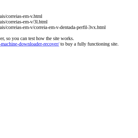
iais/correias-em-v.html
ais/correias-em-v/3l.html
iais/correias-em-v/correia-em-v-dentada-perfil-3vx.html
ver, so you can test how the site works.
machine-downloader-recover/
to buy a fully functioning site.