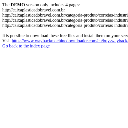
The
DEMO
version only includes 4 pages:
http://caixaplasticadobravel.com.br
http://caixaplasticadobravel.com.br/categoria-produto/correias-industr
http://caixaplasticadobravel.com.br/categoria-produto/correias-industri
http://caixaplasticadobravel.com.br/categoria-produto/correias-industr
It is possible to download these free files and install them on your ser
Visit
https://www.waybackmachinedownloader.com/en/buy-wayback-
Go back to the index page