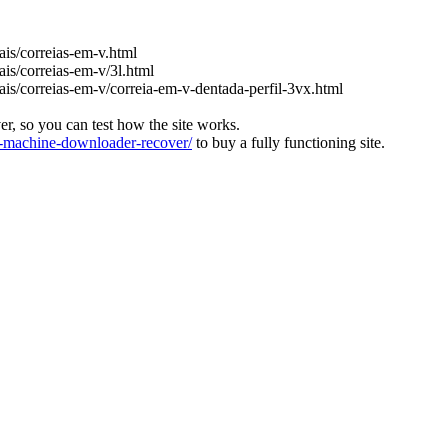
iais/correias-em-v.html
ais/correias-em-v/3l.html
iais/correias-em-v/correia-em-v-dentada-perfil-3vx.html
ver, so you can test how the site works.
machine-downloader-recover/
to buy a fully functioning site.