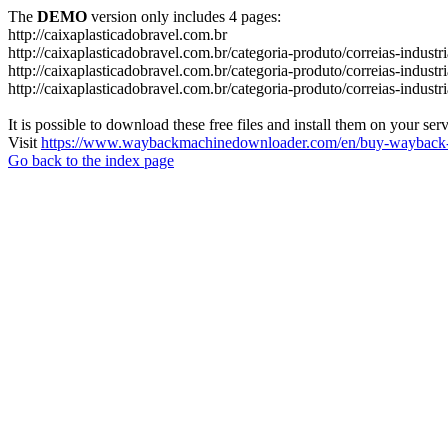
The
DEMO
version only includes 4 pages:
http://caixaplasticadobravel.com.br
http://caixaplasticadobravel.com.br/categoria-produto/correias-industr
http://caixaplasticadobravel.com.br/categoria-produto/correias-industri
http://caixaplasticadobravel.com.br/categoria-produto/correias-industr
It is possible to download these free files and install them on your ser
Visit
https://www.waybackmachinedownloader.com/en/buy-wayback-
Go back to the index page