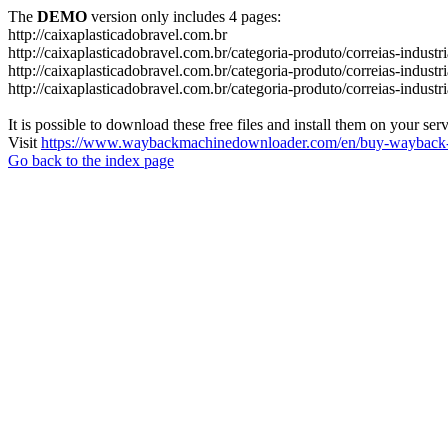
The
DEMO
version only includes 4 pages:
http://caixaplasticadobravel.com.br
http://caixaplasticadobravel.com.br/categoria-produto/correias-industr
http://caixaplasticadobravel.com.br/categoria-produto/correias-industri
http://caixaplasticadobravel.com.br/categoria-produto/correias-industr
It is possible to download these free files and install them on your ser
Visit
https://www.waybackmachinedownloader.com/en/buy-wayback-
Go back to the index page