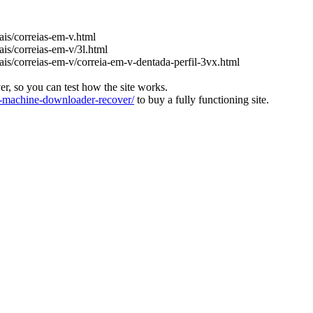
iais/correias-em-v.html
ais/correias-em-v/3l.html
iais/correias-em-v/correia-em-v-dentada-perfil-3vx.html
ver, so you can test how the site works.
machine-downloader-recover/
to buy a fully functioning site.